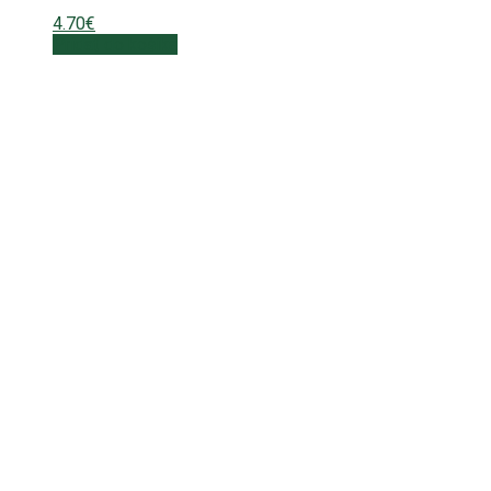
4.70
€
Pridať do košíka
Otváracie hodiny
Pon – Ned: 09.00-20.00
Objednávky telefonicky
0902 233 744
0902 233 775
0911 102 303
HOFFER NITRA
KUCHYŇA