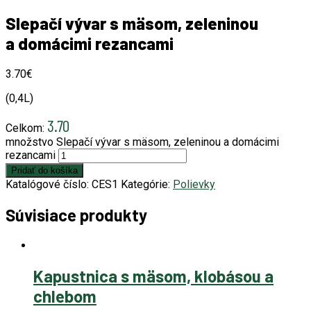
Slepačí vývar s mäsom, zeleninou
a domácimi rezancami
3.70
€
(0,4L)
3.70
Celkom:
množstvo Slepačí vývar s mäsom, zeleninou a domácimi
rezancami
Pridať do košíka
Katalógové číslo:
CES1
Kategórie:
Polievky
Súvisiace produkty
Kapustnica s mäsom, klobásou a
chlebom