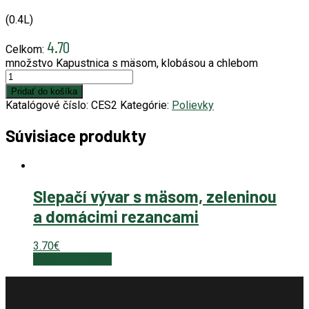
(0.4L)
4.70
Celkom:
množstvo Kapustnica s mäsom, klobásou a chlebom
Pridať do košíka
Katalógové číslo:
CES2
Kategórie:
Polievky
Súvisiace produkty
Slepačí vývar s mäsom, zeleninou
a domácimi rezancami
3.70
€
Pridať do košíka