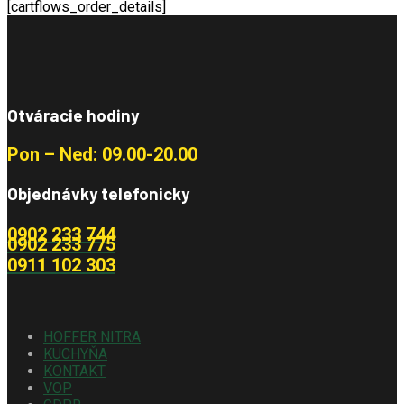
[cartflows_order_details]
Otváracie hodiny
Pon – Ned: 09.00-20.00
Objednávky telefonicky
0902 233 744
0902 233 775
0911 102 303
HOFFER NITRA
KUCHYŇA
KONTAKT
VOP